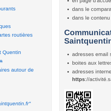
en page d'accue
burants
dans le compara
dans le contenu 
iques
Communicati
rtes routières
Saintquenti
t Quentin
adresses email 
n
boites aux lettr
aires autour de
adresses interne
https
://activité.
intquentin.fr"