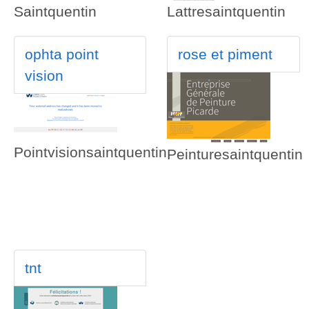
Saintquentin
Lattresaintquentin
ophta point
rose et piment
vision
Pointvisionsaintquentin
Peinturesaintquentin
tnt