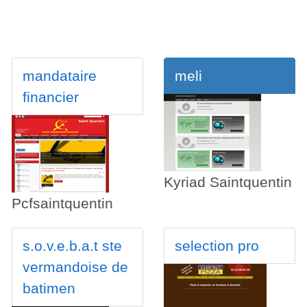
mandataire
meli
financier
Kyriad Saintquentin
Pcfsaintquentin
s.o.v.e.b.a.t ste
selection pro
vermandoise de
batimen