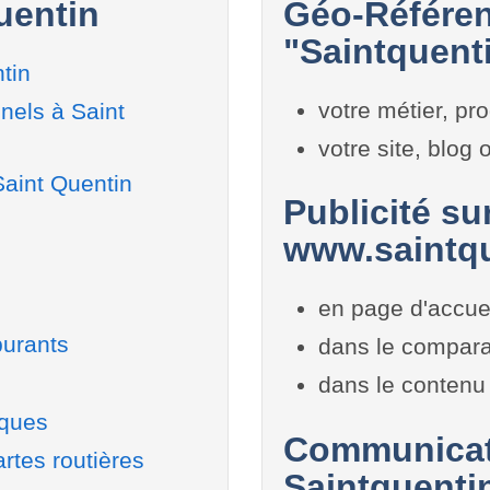
uentin
Géo-Référen
"Saintquenti
tin
votre métier, pro
nels à Saint
votre site, blog
Saint Quentin
Publicité sur
www.saintqu
en page d'accue
burants
dans le compara
dans le contenu 
iques
Communicati
rtes routières
Saintquenti