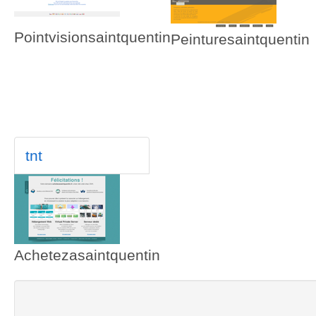
Pointvisionsaintquentin
Peinturesaintquentin
tnt
Achetezasaintquentin