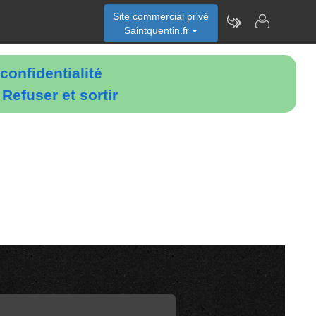
Site commercial privé
Saintquentin.fr
confidentialité
é
Refuser et sortir