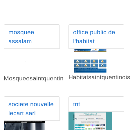
mosquee
office public de
assalam
l'habitat
Habitatsaintquentinoi
Mosqueesaintquentin
societe nouvelle
tnt
lecart sarl