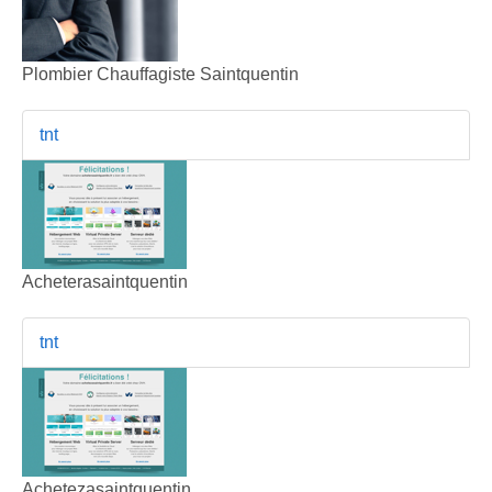
Plombier Chauffagiste Saintquentin
tnt
Acheterasaintquentin
tnt
Achetezasaintquentin