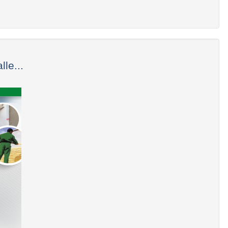
le...