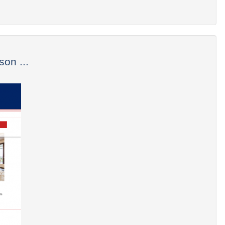
on ...