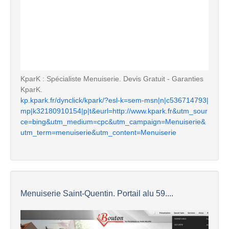
KparK : Spécialiste Menuiserie. Devis Gratuit - Garanties
KparK.
kp.kpark.fr/dynclick/kpark/?esl-k=sem-msn|n|c536714793|
mp|k32180910154|p|t&eurl=http://www.kpark.fr&utm_sour
ce=bing&utm_medium=cpc&utm_campaign=Menuiserie&
utm_term=menuiserie&utm_content=Menuiserie
Menuiserie Saint-Quentin. Portail alu 59....