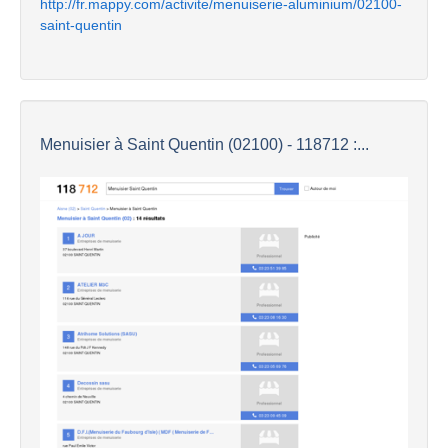
http://fr.mappy.com/activite/menuiserie-aluminium/02100-
saint-quentin
Menuisier à Saint Quentin (02100) - 118712 :...