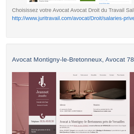
Choisissez votre Avocat Avocat Droit du Travail Sala
http://www.juritravail.com/avocat/Droit/salaries-priv
Avocat Montigny-le-Bretonneux, Avocat 78,