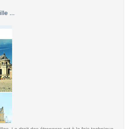
le ...